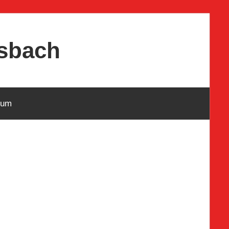
osbach
sum