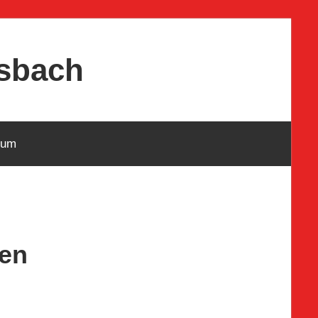
osbach
sum
hen